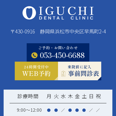
〒430-0916 静岡県浜松市中央区早馬町2-4
ご予約・お問い合わせ
053-450-6688
24時間受付中
来院前に記入
WEB予約
事前問診表
診療時間
月
火
水
木
金
土
日
祝
9:00～12:00
●
●
／
●
●
●
／
／