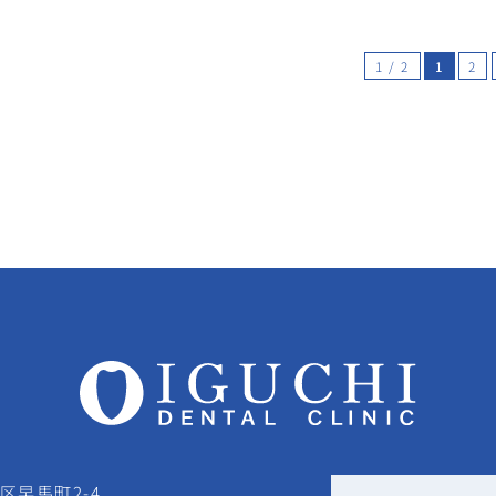
1 / 2
1
2
区早馬町2-4