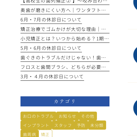
【高校生の歯列矯正② 】～咬み合わせの仕上げ段階へ～
奥歯が磨きにくい方へ｜ワンタフトブラシの使い方とメリット
6月・7月の休診日について
矯正治療でゴムかけが大切な理由｜治療期間や咬み合わせへの影響とは？
小児矯正とは？いつから始める？1期・2期矯正の違いをわかりやすく解説
5月・6月の休診日について
歯ぐきのトラブルだけじゃない！歯周病が全身に与える影響とは？
フロスと歯間ブラシ、どちらが必要？あなたに合うのはどっち？
3月・４月の休診日について
カテゴリ
お口のトラブル
お知らせ
その他
インプラント
スタッフ
予防
未分類
歯周病
矯正