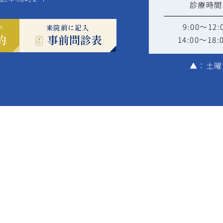
診療時間
9:00～12:
中
来院前に記入
14:00～18:
約
事前問診表
▲
：土曜