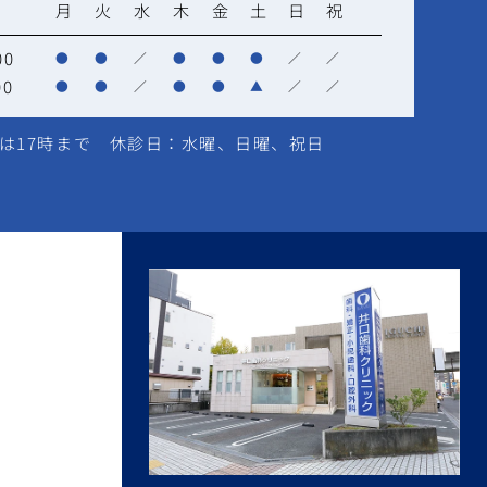
月
火
水
木
金
土
日
祝
00
●
●
／
●
●
●
／
／
00
●
●
／
●
●
▲
／
／
は17時まで 休診日：水曜、日曜、祝日