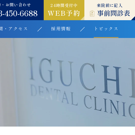
約・お問い合わせ
24時間受付中
来院前に記入
3-450-6688
WEB予約
事前問診表
間・アクセス
採用情報
トピックス